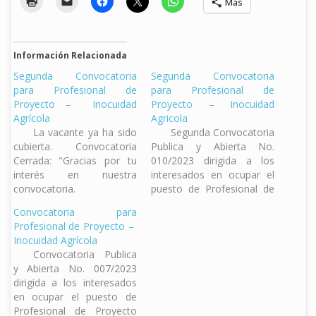
Más
Información Relacionada
Segunda Convocatoria
Segunda Convocatoria
para Profesional de
para Profesional de
Proyecto – Inocuidad
Proyecto – Inocuidad
Agrícola
Agricola
La vacante ya ha sido
Segunda Convocatoria
cubierta. Convocatoria
Publica y Abierta No.
Cerrada: "Gracias por tu
010/2023 dirigida a los
interés en nuestra
interesados en ocupar el
convocatoria.
puesto de Profesional de
Lamentablemente, el
Proyecto para el programa
Convocatoria para
periodo de aplicación ha
de Inocuidad Agrícola.
Profesional de Proyecto –
finalizado y ya no está
Descargar Convocatoria
Inocuidad Agrícola
disponible. ¡Te invitamos a
Constancia de la
Convocatoria Publica
estar atento a futuras
Secretaría de la Función
y Abierta No. 007/2023
oportunidades!" Segunda
Pública de no haber sido
dirigida a los interesados
Convocatoria Publica y
inhabilitado del servicio
en ocupar el puesto de
Abierta No. 006/2024
público federal. Temario
Profesional de Proyecto
dirigida a los interesados
Ley Federal de Sanidad