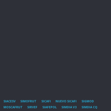
SIACESV
SIMOFRUT
SICAFI
NUEVO SICAFI
SIGMOD
MOSCAFRUT
SIRVEF
SIAFEPOL
SIMDIA V3
SIMDIA CQ