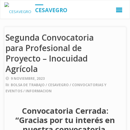
CESAVEGRO
Segunda Convocatoria
para Profesional de
Proyecto – Inocuidad
Agrícola
9 NOVIEMBRE, 2023
BOLSA DE TRABAJO
/
CESAVEGRO
/
CONVOCATORIAS Y
EVENTOS
/
INFORMACION
Convocatoria Cerrada:
“Gracias por tu interés en
nuestra convocatoria.