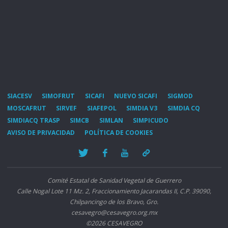
SIACESV
SIMOFRUT
SICAFI
NUEVO SICAFI
SIGMOD
MOSCAFRUT
SIRVEF
SIAFEPOL
SIMDIA V3
SIMDIA CQ
SIMDIACQ TRASP
SIMCB
SIMLAN
SIMPICUDO
AVISO DE PRIVACIDAD
POLÍTICA DE COOKIES
Comité Estatal de Sanidad Vegetal de Guerrero
Calle Nogal Lote 11 Mz. 2, Fraccionamiento Jacarandas II, C.P. 39090,
Chilpancingo de los Bravo, Gro.
cesavegro@cesavegro.org.mx
©2026 CESAVEGRO