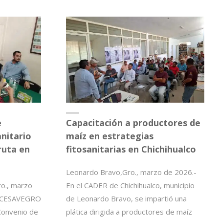
PRIMER
SIMULACRO
NACIONAL
2026"
e
Capacitación a productores de
anitario
maíz en estrategias
ruta en
fitosanitarias en Chichihualco
Leonardo Bravo,Gro., marzo de 2026.-
ro., marzo
En el CADER de Chichihualco, municipio
el CESAVEGRO
de Leonardo Bravo, se impartió una
 Convenio de
plática dirigida a productores de maíz