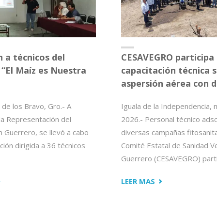
 a técnicos del
CESAVEGRO participa
 “El Maíz es Nuestra
capacitación técnica 
aspersión aérea con 
 de los Bravo, Gro.- A
Iguala de la Independencia,
 la Representación del
2026.- Personal técnico adsc
 Guerrero, se llevó a cabo
diversas campañas fitosanita
ción dirigida a 36 técnicos
Comité Estatal de Sanidad V
Guerrero (CESAVEGRO) partic
CAPACITAN
"CESAVEGRO
LEER MAS
PARTICIPA
ÉCNICOS
EN