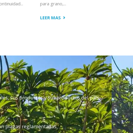
tinuidad...
para grano,...
"CAPACITACIÓN
LEER MAS
A
PRODUCTORES
TO
DE
MAÍZ
EN
ESTRATEGIAS
FITOSANITARIAS
EN
CHICHIHUALCO"
ales, sus productos y subproductos del país.
"
son plagas reglamentadas.