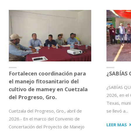
PRODUCTORES
D
DE
P
AGUACATE
“
Y
M
MANGO
E
EN
N
SISTEMAS
R
DE
REDUCCIÓN
DE
Fortalecen coordinación para
¿SABÍAS 
RIESGOS
el manejo fitosanitario del
¿SABÍAS QUÉ
DE
cultivo de mamey en Cuetzala
2026, en el
CONTAMINACIÓN"
del Progreso, Gro.
Texas, muni
Cuetzala del Progreso, Gro., abril de
se llevó a...
2026.- En el marco del Convenio de
"
LEER MAS
Concertación del Proyecto de Manejo