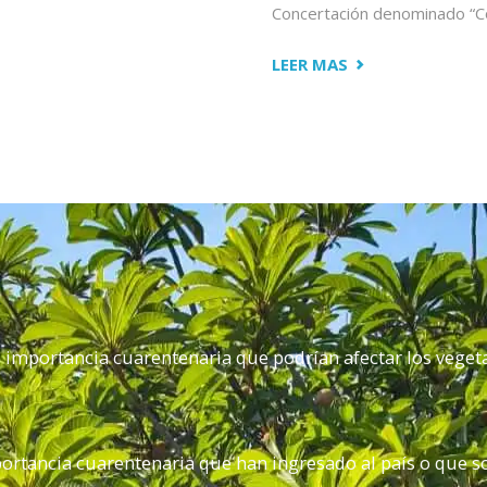
UÉ?"
Concertación denominado “Con
"CONCLUYEN
LEER MAS
ACCIONES
DE
FORTALECIMIEN
FITOSANITARIO
CONTRA
MOSCAS
DE
LA
FRUTA
e importancia cuarentenaria que podrían afectar los veget
EN
CUAJINICUILAPA
mportancia cuarentenaria que han ingresado al país o que 