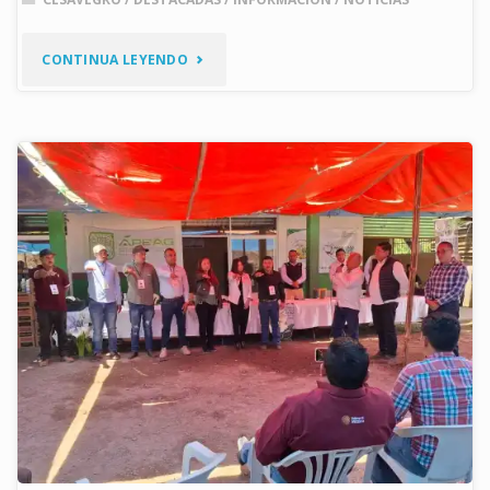
"FORTALECEN
CONTINUA LEYENDO
COORDINACIÓN
PARA
EL
MANEJO
FITOSANITARIO
DEL
CULTIVO
DE
MAMEY