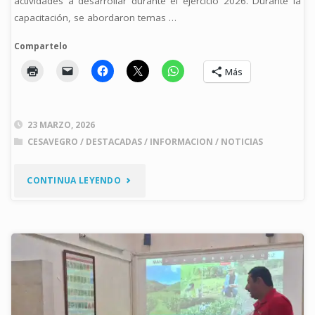
actividades a desarrollar durante el ejercicio 2026. Durante la
capacitación, se abordaron temas …
Compartelo
Más
23 MARZO, 2026
CESAVEGRO
/
DESTACADAS
/
INFORMACION
/
NOTICIAS
"CAPACITACIÓN
CONTINUA LEYENDO
A
PRODUCTORES
DE
MAÍZ