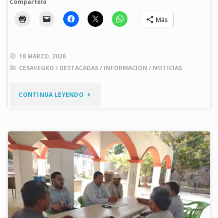
Compartelo
Más
18 MARZO, 2026
CESAVEGRO
/
DESTACADAS
/
INFORMACION
/
NOTICIAS
"FORTALECEN
CONTINUA LEYENDO
CESAVEGRO
Y
SAGADEGRO
LA
COORDINACIÓN
EN