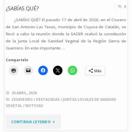
EN
0
¿SABÍAS QUÉ?
CUETZALA
¿SABÍAS QUÉ? El pasado 17 de abril de 2026, en el Crucero
DEL
de San Antonio Las Texas, municipio de Coyuca de Catalán, se
llevó a cabo la reunión donde la SADER realizó la constitución
PROGRESO,
de la Junta Local de Sanidad Vegetal de la Región Sierra de
Guerrero. En este importante …
GRO."
Compartelo
Más
20 ABRIL, 2026
CESAVEGRO
/
DESTACADAS
/
JUNTAS LOCALES DE SANIDAD
VEGETAL
/
NOTICIAS
"¿SABÍAS
CONTINUA LEYENDO