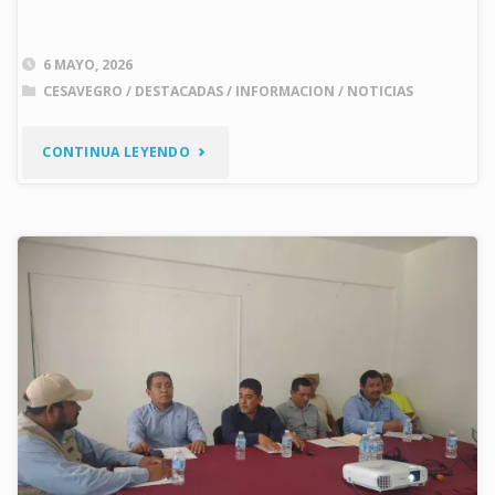
6 MAYO, 2026
CESAVEGRO
/
DESTACADAS
/
INFORMACION
/
NOTICIAS
"CESAVEGRO
CONTINUA LEYENDO
SE
UNE
AL
PRIMER
SIMULACRO
NACIONAL
2026"