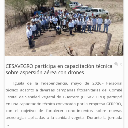
DEL
PROYECTO
“EL
MAÍZ
ES
NUESTRA
0
CESAVEGRO participa en capacitación técnica
RAÍZ”"
sobre aspersión aérea con drones
Iguala de la Independencia, mayo de 2026.- Personal
técnico adscrito a diversas campañas fitosanitarias del Comité
Estatal de Sanidad Vegetal de Guerrero (CESAVEGRO) participó
en una capacitación técnica convocada por la empresa GERPRO,
con el objetivo de fortalecer conocimientos sobre nuevas
tecnologías aplicadas a la sanidad vegetal. Durante la jornada
…