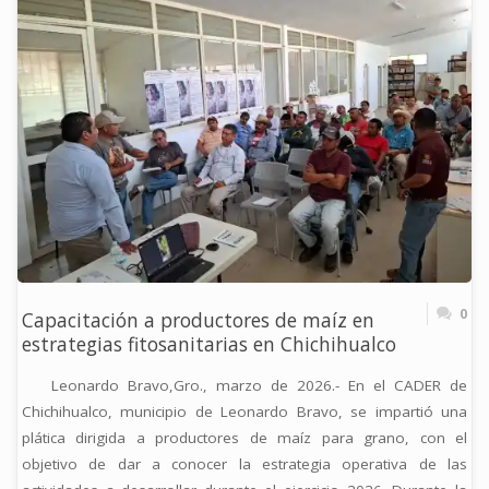
FITOSANITARIO
CONTRA
MOSCAS
DE
LA
FRUTA
EN
0
Capacitación a productores de maíz en
CUAJINICUILAPA"
estrategias fitosanitarias en Chichihualco
Leonardo Bravo,Gro., marzo de 2026.- En el CADER de
Chichihualco, municipio de Leonardo Bravo, se impartió una
plática dirigida a productores de maíz para grano, con el
objetivo de dar a conocer la estrategia operativa de las