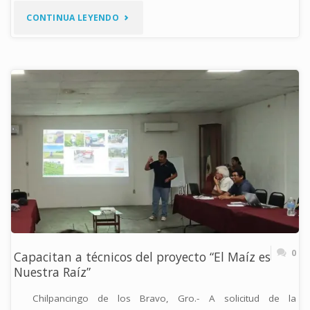
"CAPACITAN
CONTINUA LEYENDO
A
PRODUCTORES
DE
AGUACATE
Y
MANGO
EN
SISTEMAS
0
Capacitan a técnicos del proyecto “El Maíz es
DE
Nuestra Raíz”
REDUCCIÓN
Chilpancingo de los Bravo, Gro.- A solicitud de la