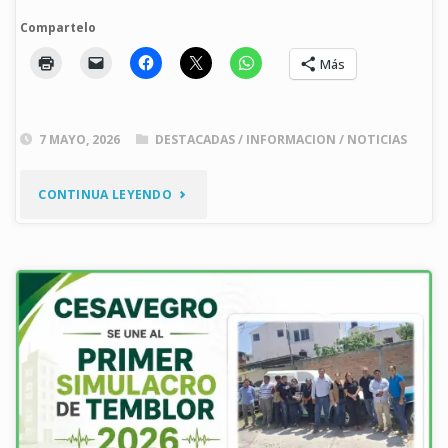
Compartelo
Más
7 MAYO, 2026
DESTACADAS
/
INFORMACION
/
NOTICIAS
"CESAVEGRO
CONTINUA LEYENDO
PARTICIPA
EN
CAPACITACIÓN
TÉCNICA
SOBRE
ASPERSIÓN