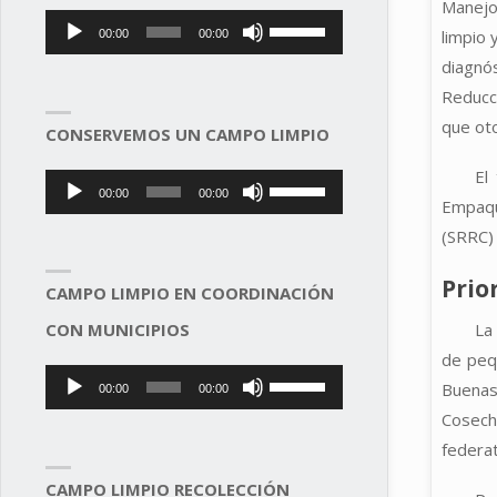
Manejo 
Reproductor
Utiliza
limpio 
00:00
00:00
de
las
diagnó
audio
teclas
Reducci
de
que ot
CONSERVEMOS UN CAMPO LIMPIO
flecha
arriba/abajo
El
Reproductor
Utiliza
00:00
00:00
para
Empaqu
de
las
aumentar
(SRRC) 
audio
teclas
o
de
Prio
CAMPO LIMPIO EN COORDINACIÓN
disminuir
flecha
el
La
CON MUNICIPIOS
arriba/abajo
volumen.
de peq
para
Reproductor
Utiliza
Buenas
00:00
00:00
aumentar
de
las
Cosech
o
audio
teclas
federat
disminuir
de
el
CAMPO LIMPIO RECOLECCIÓN