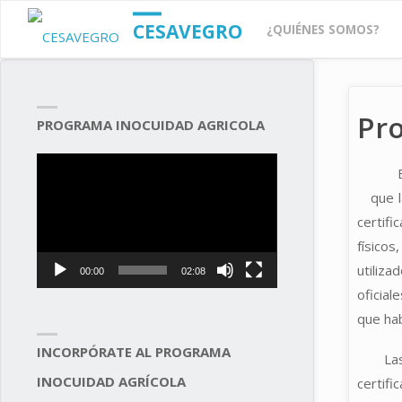
Saltar
CESAVEGRO
¿QUIÉNES SOMOS?
al
Pro
contenido
PROGRAMA INOCUIDAD AGRICOLA
Reproductor
de
que 
vídeo
certif
físicos
utiliza
00:00
02:08
oficia
que hab
INCORPÓRATE AL PROGRAMA
La
INOCUIDAD AGRÍCOLA
certif