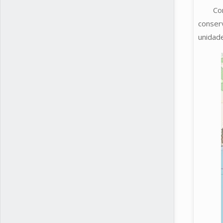
Co
conser
unidade