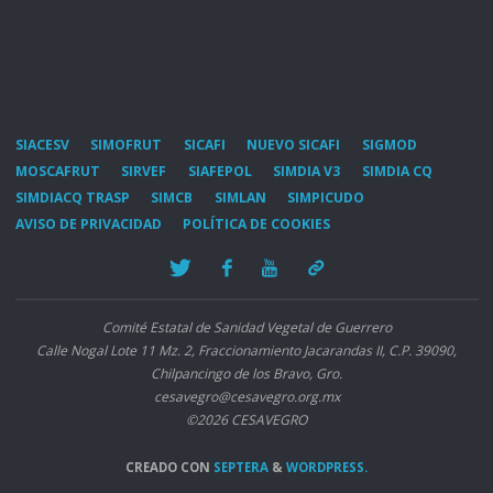
SIACESV
SIMOFRUT
SICAFI
NUEVO SICAFI
SIGMOD
MOSCAFRUT
SIRVEF
SIAFEPOL
SIMDIA V3
SIMDIA CQ
SIMDIACQ TRASP
SIMCB
SIMLAN
SIMPICUDO
AVISO DE PRIVACIDAD
POLÍTICA DE COOKIES
Comité Estatal de Sanidad Vegetal de Guerrero
Calle Nogal Lote 11 Mz. 2, Fraccionamiento Jacarandas II, C.P. 39090,
Chilpancingo de los Bravo, Gro.
cesavegro@cesavegro.org.mx
©2026 CESAVEGRO
CREADO CON
SEPTERA
&
WORDPRESS.