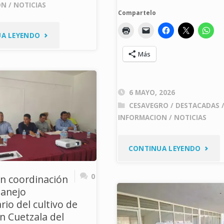
ON
/
NOTICIAS
Compartelo
"CAPACITAN
A LEYENDO
Más
A
TÉCNICOS
6 MAYO, 2026
DEL
CESAVEGRO
/
DESTACADAS
INFORMACION
/
NOTICIAS
PROYECTO
“EL
"CESA
CONTINUA LEYENDO
MAÍZ
SE
0
en coordinación
ES
manejo
UNE
ario del cultivo de
NUESTRA
AL
 Cuetzala del