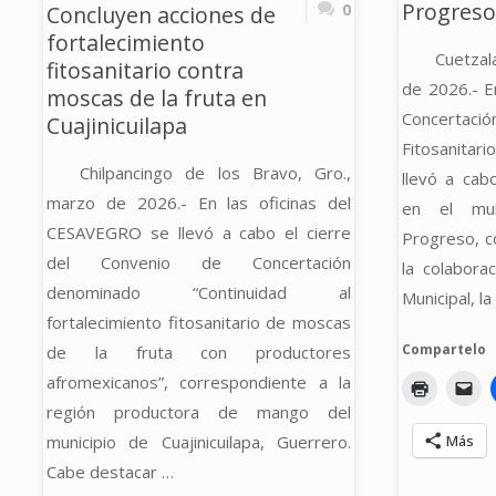
Progreso
0
Concluyen acciones de
ASPERSIÓN
fortalecimiento
Cuetzal
AÉREA
fitosanitario contra
de 2026.- E
moscas de la fruta en
CON
Concertaci
Cuajinicuilapa
Fitosanitar
DRONES"
Chilpancingo de los Bravo, Gro.,
llevó a cab
marzo de 2026.- En las oficinas del
en el mun
CESAVEGRO se llevó a cabo el cierre
Progreso, co
del Convenio de Concertación
la colabora
denominado “Continuidad al
Municipal, la
fortalecimiento fitosanitario de moscas
Compartelo
de la fruta con productores
afromexicanos”, correspondiente a la
región productora de mango del
Más
municipio de Cuajinicuilapa, Guerrero.
Cabe destacar …