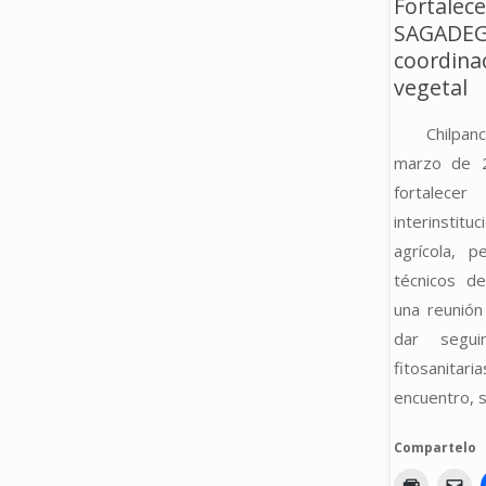
Fortalec
FITOSANITARIO
SAGADEG
coordina
CONTRA
vegetal
MOSCAS
Chilpan
marzo de 2
DE
fortalec
LA
interinstitu
agrícola, 
FRUTA
técnicos d
una reunión
EN
dar segui
CUAJINICUILAPA"
fitosanitari
encuentro, 
Compartelo