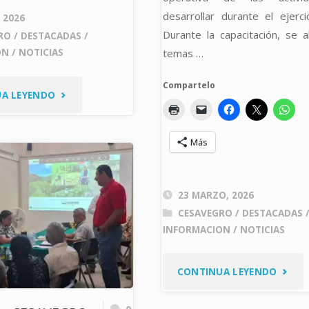
desarrollar durante el ejerci
, 2026
Durante la capacitación, se 
RO
/
DESTACADAS
/
temas …
ON
/
NOTICIAS
Compartelo
"FORTALECEN
A LEYENDO
COORDINACIÓN
Más
PARA
EL
23 MARZO, 2026
CESAVEGRO
/
DESTACADAS
MANEJO
INFORMACION
/
NOTICIAS
FITOSANITARIO
"CAPA
CONTINUA LEYENDO
DEL
A
CULTIVO