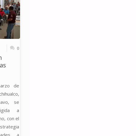
R
ACRO
NAL
0
n
ias
marzo de
hihualco,
ravo, se
rigida a
o, con el
strategia
dades a