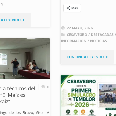
ON
Más
"CONVOCATORIA
A LEYENDO
22 MAYO, 2026
PARA
CESAVEGRO
/
DESTACADAS
INFORMACION
/
NOTICIAS
AUXILIAR
DE
"CAPA
CONTINUA LEYENDO
CAMPO
A
–
PRODU
0
 a técnicos del
MANEJO
DE
“El Maíz es
FITOSANITARIO
Raíz”
AGUAC
DE
cingo de los Bravo, Gro.- A
Y