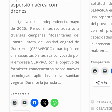
FITOSANITARIO
solicitud 
aspersión aérea con
SENASICA en
drones
DEL
una capacita
Iguala de la Independencia, mayo
del proyecto
CULTIVO
de 2026.- Personal técnico adscrito a
con el pro
diversas campañas fitosanitarias del
DEL
capacidades
Comité Estatal de Sanidad Vegetal de
la atención 
MAMEY
Guerrero (CESAVEGRO) participó en
maíz en …
una capacitación técnica convocada por
EN
la empresa GERPRO, con el objetivo de
Compartelo
fortalecer conocimientos sobre nuevas
EL
tecnologías aplicadas a la sanidad
ESTADO
vegetal. Durante la jornada …
Más
DE
Compartelo
GUERRERO"
21 MAYO,
CESAVEG