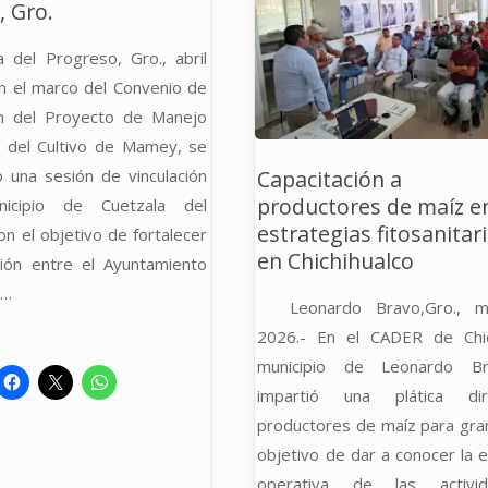
, Gro.
RAÍZ”"
PRIME
a del Progreso, Gro., abril
SIMUL
n el marco del Convenio de
ón del Proyecto de Manejo
NACIO
io del Cultivo de Mamey, se
2026"
o una sesión de vinculación
Capacitación a
productores de maíz e
icipio de Cuetzala del
estrategias fitosanitar
n el objetivo de fortalecer
en Chichihualco
ción entre el Ayuntamiento
 …
Leonardo Bravo,Gro., 
2026.- En el CADER de Chic
municipio de Leonardo B
impartió una plática di
productores de maíz para gran
objetivo de dar a conocer la e
operativa de las activi