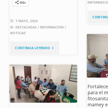
INFORMACI
Más
CONTINU
7 MAYO, 2026
DESTACADAS
/
INFORMACION
/
NOTICIAS
"CESAVEGRO
CONTINUA LEYENDO
PARTICIPA
EN
CAPACITACIÓN
Fortalec
TÉCNICA
para el 
fitosanit
SOBRE
mamey en