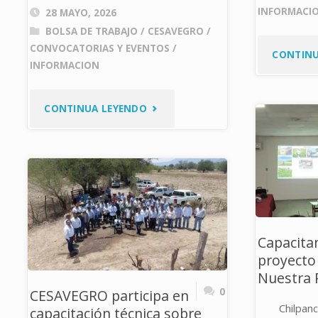
INFORMACI
28 MAYO, 2026
BOLSA DE TRABAJO
/
CESAVEGRO
/
CONVOCATORIAS Y EVENTOS
/
CONTINU
INFORMACION
"CONVOCATORIA
CONTINUA LEYENDO
PARA
AUXILIAR
DE
CAMPO
Capacitan
proyecto 
–
Nuestra 
0
CESAVEGRO participa en
MANEJO
Chilpan
capacitación técnica sobre