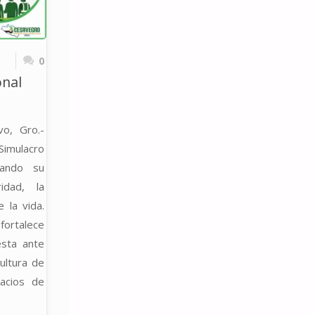
O
0
onal
MAS
vo, Gro.-
CIÓN
Simulacro
mando su
idad, la
 la vida.
OS
 fortalece
esta ante
ultura de
MINACIÓN"
acios de