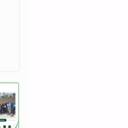
/
CITAN
CTORES
ATE