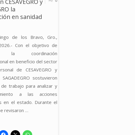
0
en CESAVEGRO y
RO la
PRODU
DE
ción en sanidad
DE
MAMEY
MAÍZ
cingo de los Bravo, Gro.,
EN
026.- Con el objetivo de
EN
CUETZALA
er la coordinación
cional en beneficio del sector
ESTRA
DEL
personal de CESAVEGRO y
FITOS
e SAGADEGRO sostuvieron
PROGRESO,
 de trabajo para analizar y
EN
GRO."
miento a las acciones
as en el estado. Durante el
CHICH
se revisaron …