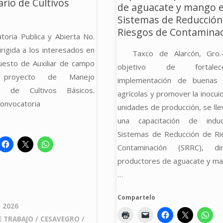
ario de Cultivos
de aguacate y mango 
Sistemas de Reducción
Riesgos de Contamina
toria Publica y Abierta No.
rigida a los interesados en
Taxco de Alarcón, Gro.
uesto de Auxiliar de campo
objetivo de fortale
proyecto de Manejo
implementación de buenas p
rio de Cultivos Básicos.
agrícolas y promover la inocui
onvocatoria
unidades de producción, se lle
una capacitación de indu
Sistemas de Reducción de R
Contaminación (SRRC), di
productores de aguacate y ma
…
Compartelo
 2026
E TRABAJO
/
CESAVEGRO
/