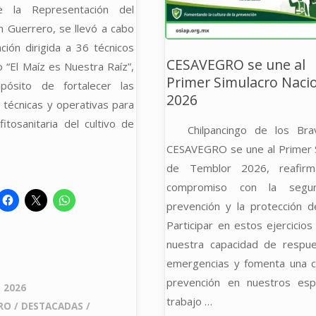
de la Representación del
CULTIVOS
MANG
 Guerrero, se llevó a cabo
ción dirigida a 36 técnicos
BÁSICOS."
EN
CESAVEGRO se une al
 “El Maíz es Nuestra Raíz”,
Primer Simulacro Naci
pósito de fortalecer las
SISTE
2026
 técnicas y operativas para
DE
fitosanitaria del cultivo de
Chilpancingo de los Bra
REDUC
CESAVEGRO se une al Primer 
de Temblor 2026, reafir
DE
compromiso con la segur
prevención y la protección de
RIESG
Participar en estos ejercicios
DE
nuestra capacidad de respu
emergencias y fomenta una c
CONTA
prevención en nuestros esp
 2026
trabajo …
RO
/
DESTACADAS
/