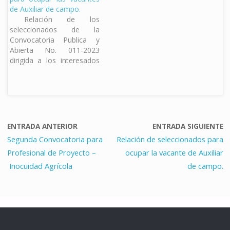
Epidemiológica
Protección Fitosanitaria
de Auxiliar de campo.
Fitosanitaria: Ibsen A.
Moscas de la Fruta.
Relación de los
Estrada Ramirez Les
Campaña de Protección
seleccionados de la
deseamos éxito en su
Fitosanitaria Moscas de la
Convocatoria Publica y
trabajo y esperamos que
Fruta Pedro Ino Melchor
Abierta No. 011-2023
su contribución sea valiosa
Les deseamos éxito en su
dirigida a los interesados
para el logro de los
trabajo y…
en ocupar el puesto de
objetivos del…
Auxiliar de campo para el
proyecto de Campaña de
Protección Fitosanitaria
Moscas de la Fruta y el
Programa Vigilancia
ENTRADA ANTERIOR
ENTRADA SIGUIENTE
Epidemiológica
Segunda Convocatoria para
Relación de seleccionados para
Fitosanitaria. Campaña de
Profesional de Proyecto –
ocupar la vacante de Auxiliar
Protección Fitosanitaria
Moscas de la Fruta…
Inocuidad Agrícola
de campo.