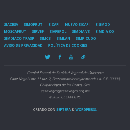
SIACESV
SIMOFRUT
SICAFI
NUEVO SICAFI
SIGMOD
MOSCAFRUT
SIRVEF
SIAFEPOL
SIMDIA V3
SIMDIA CQ
SIMDIACQ TRASP
SIMCB
SIMLAN
SIMPICUDO
AVISO DE PRIVACIDAD
POLÍTICA DE COOKIES
Comité Estatal de Sanidad Vegetal de Guerrero
Calle Nogal Lote 11 Mz. 2, Fraccionamiento Jacarandas II, C.P. 39090,
Chilpancingo de los Bravo, Gro.
cesavegro@cesavegro.org.mx
©2026 CESAVEGRO
CREADO CON
SEPTERA
&
WORDPRESS.