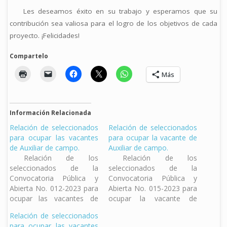
Les deseamos éxito en su trabajo y esperamos que su
contribución sea valiosa para el logro de los objetivos de cada
proyecto. ¡Felicidades!
Compartelo
Más
Información Relacionada
Relación de seleccionados
Relación de seleccionados
para ocupar las vacantes
para ocupar la vacante de
de Auxiliar de campo.
Auxiliar de campo.
Relación de los
Relación de los
seleccionados de la
seleccionados de la
Convocatoria Pública y
Convocatoria Pública y
Abierta No. 012-2023 para
Abierta No. 015-2023 para
ocupar las vacantes de
ocupar la vacante de
Auxiliares de Campo para
Auxiliar de Campo para el
Relación de seleccionados
el Programa Vigilancia
proyecto de Campaña de
para ocupar las vacantes