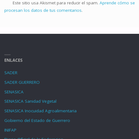
Este sitio usa Akismet para reducir el spam.
Aprende cómo se
procesan los datos de tus comentarios
.
ENLACES
SADER
SADER GUERRERO
SENASICA
SENASICA Sanidad Vegetal
SENASICA Inocuidad Agroalimentaria
Gobierno del Estado de Guerrero
INIFAP