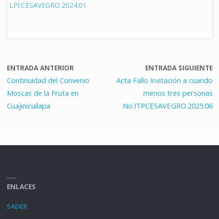
LPI.CESAVEGRO.2024.01
ENTRADA ANTERIOR
ENTRADA SIGUIENTE
Continuidad del Convenio
Acta Fallo Invitación a cuando
Moscas de la Fruta en
menos tres personas
Cuajinicuilapa
No.ITPCESAVEGRO.2025.06
ENLACES
SADER