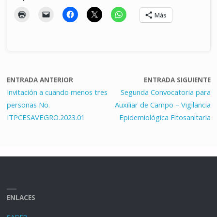
Más
ENTRADA ANTERIOR
ENTRADA SIGUIENTE
Invitación a cuando menos tres
Segunda Convocatoria para
personas No.
Auxiliar de Campo – Vigilancia
ITPCESAVEGRO.2023.01
Epidemiológica Fitosanitaria
ENLACES