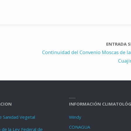
ENTRADA S
Continuidad del Convenio Moscas de la
Cuaji
CION
INFORMACIÓN CLIMATOLÓG
e Sanidad Vegetal
Windy
CONAGUA
de la Ley Federal de