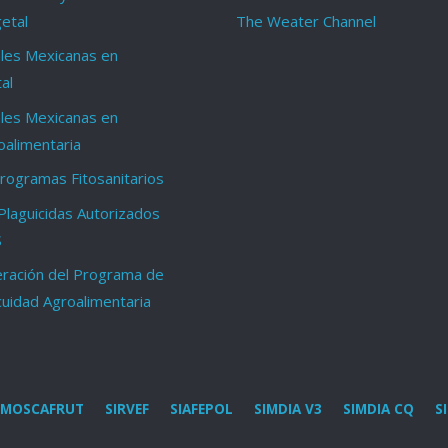
etal
The Weater Channel
les Mexicanas en
al
les Mexicanas en
oalimentaria
ogramas Fitosanitarios
Plaguicidas Autorizados
S
ración del Programa de
cuidad Agroalimentaria
MOSCAFRUT
SIRVEF
SIAFEPOL
SIMDIA V3
SIMDIA CQ
S