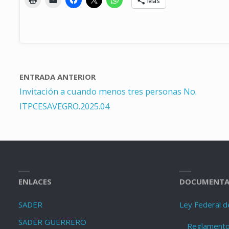
Más
ENTRADA ANTERIOR
Invitación a cuando menos tres personas No.
ITPCESAVEGRO.2025.04
ENLACES
DOCUMENTA
SADER
Ley Federal d
SADER GUERRERO
Reglamento 