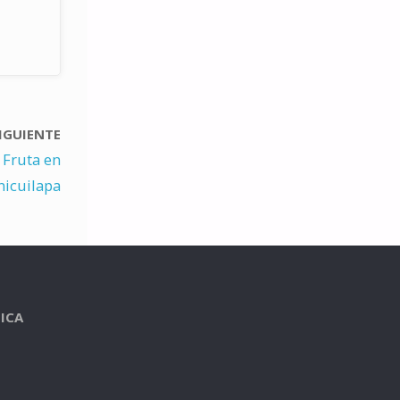
IGUIENTE
 Fruta en
nicuilapa
ICA