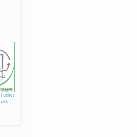
ublica
024.01