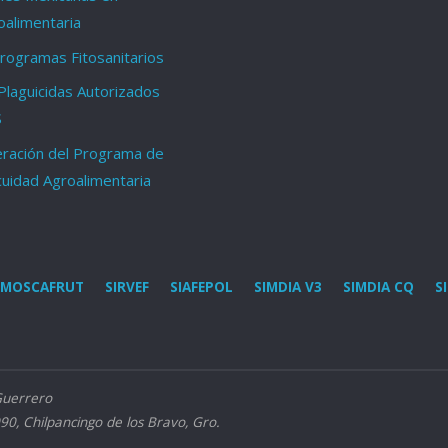
oalimentaria
ogramas Fitosanitarios
Plaguicidas Autorizados
S
ración del Programa de
cuidad Agroalimentaria
MOSCAFRUT
SIRVEF
SIAFEPOL
SIMDIA V3
SIMDIA CQ
S
Guerrero
90, Chilpancingo de los Bravo, Gro.