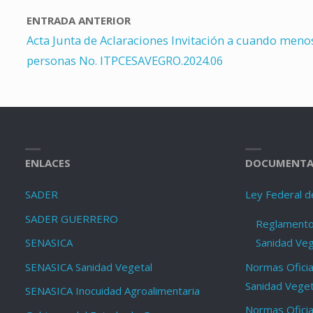
ENTRADA ANTERIOR
Acta Junta de Aclaraciones Invitación a cuando menos
personas No. ITPCESAVEGRO.2024.06
ENLACES
DOCUMENTA
SADER
Ley Federal d
SADER GUERRERO
Reglamento 
SENASICA
Sanidad Veg
SENASICA Sanidad Vegetal
Normas Oficia
Sanidad Veget
SENASICA Inocuidad Agroalimentaria
Normas Oficia