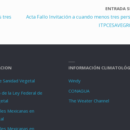
ENTRADA S
 tres
Acta Fallo Invitación a cuando menos tres per
ITPCESAVEGRO
CION
INFORMACIÓN CLIMATOLÓG
e Sanidad Vegetal
Windy
CONAGUA
de la Ley Federal de
etal
The Weater Channel
les Mexicanas en
al
les Mexicanas en