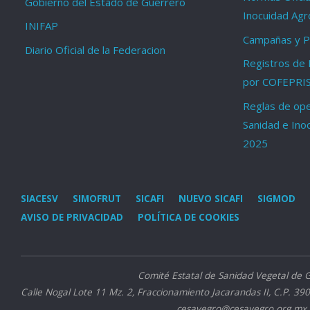
Gobierno del Estado de Guerrero
Inocuidad Agr
INIFAP
Campañas y Pr
Diario Oficial de la Federacion
Registros de 
por COFEPRI
Reglas de ope
Sanidad e Ino
2025
SIACESV
SIMOFRUT
SICAFI
NUEVO SICAFI
SIGMOD
AVISO DE PRIVACIDAD
POLÍTICA DE COOKIES
Comité Estatal de Sanidad Vegetal de 
Calle Nogal Lote 11 Mz. 2, Fraccionamiento Jacarandas II, C.P. 390
cesavegro@cesavegro.org.mx