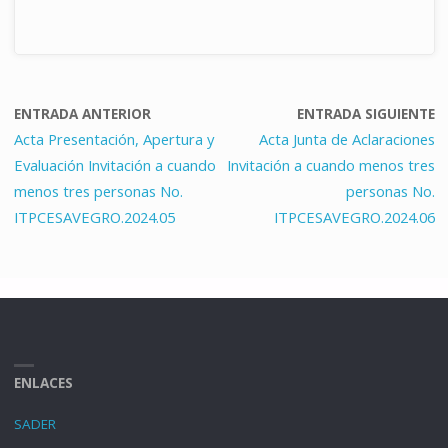
ENTRADA ANTERIOR
ENTRADA SIGUIENTE
Acta Presentación, Apertura y
Acta Junta de Aclaraciones
Evaluación Invitación a cuando
Invitación a cuando menos tres
menos tres personas No.
personas No.
ITPCESAVEGRO.2024.05
ITPCESAVEGRO.2024.06
ENLACES
SADER