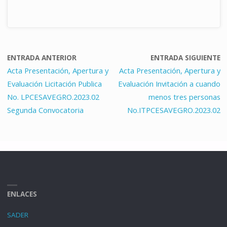
ENTRADA ANTERIOR
ENTRADA SIGUIENTE
Acta Presentación, Apertura y
Acta Presentación, Apertura y
Evaluación Licitación Publica
Evaluación Invitación a cuando
No. LPCESAVEGRO.2023.02
menos tres personas
Segunda Convocatoria
No.ITPCESAVEGRO.2023.02
ENLACES
SADER