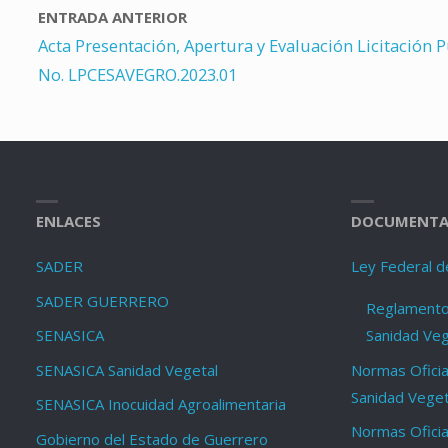
ENTRADA ANTERIOR
Acta Presentación, Apertura y Evaluación Licitación P
No. LPCESAVEGRO.2023.01
ENLACES
DOCUMENTA
SADER
Ley Federal d
SADER GUERRERO
Reglamento 
SENASICA
Sanidad Veg
SENASICA Sanidad Vegetal
Normas Oficia
Sanidad Veget
SENASICA Inocuidad Agroalimentaria
Normas Oficia
Gobierno del Estado de Guerrero