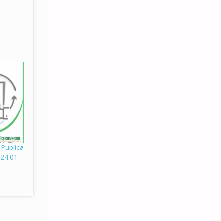
ublica
024.01