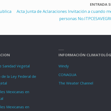
ENTRADA S
ublica
Acta Junta de Aclaraciones Invitación a cuando m
personas No.ITPCESAVEGRO
CION
INFORMACIÓN CLIMATOLÓG
e Sanidad Vegetal
Windy
CONAGUA
de la Ley Federal de
etal
The Weater Channel
les Mexicanas en
al
les Mexicanas en