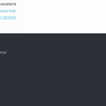
IGUIENTE
enos tres
.2023.02
ICA