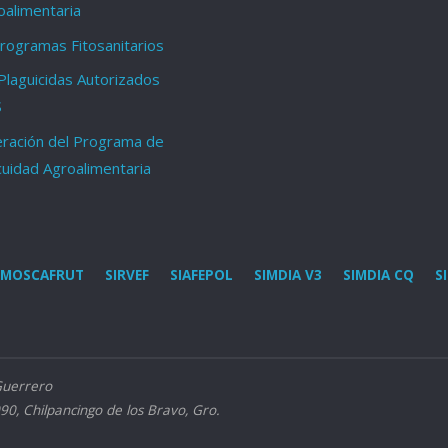
oalimentaria
ogramas Fitosanitarios
Plaguicidas Autorizados
S
ración del Programa de
cuidad Agroalimentaria
MOSCAFRUT
SIRVEF
SIAFEPOL
SIMDIA V3
SIMDIA CQ
S
Guerrero
90, Chilpancingo de los Bravo, Gro.